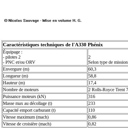
Caractéristiques techniques de l'A330 Phénix
Équipage :
- pilotes 2
2
- PNC et/ou ORV
Selon type de mission
Envergure (m)
60,3
Longueur (m)
58,8
Hauteur (m)
17,4
Nombre de moteurs
2 Rolls-Royce Trent
Puissance moteurs (kN)
316
Masse max au décollage (t)
233
Capacité emport carburant (t)
110
Vitesse maximum (mach)
0,86
Vitesse de croisière (mach)
0,82