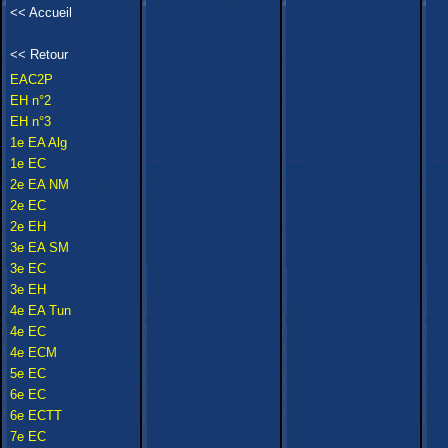
<<
Accueil
<<
Retour
EAC2P
EH n°2
EH n°3
1e EA Alg
1e EC
2e EA NM
2e EC
2e EH
3e EA SM
3e EC
3e EH
4e EA Tun
4e EC
4e ECM
5e EC
6e EC
6e ECTT
7e EC