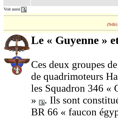
Voir aussi
(Ndlr
Le « Guyenne » et 
Ces deux groupes de
de quadrimoteurs Ha
les Squadron 346 «
»
. Ils sont constitu
BR 66 « faucon égy