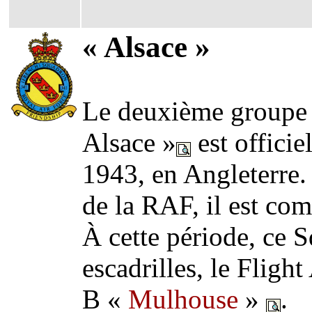
« Alsace »
Le deuxième groupe
Alsace »
est officie
1943, en Angleterre
de la RAF, il est c
À cette période, ce
escadrilles, le Fligh
B «
Mulhouse
»
.