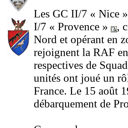
Les GC II/7 « Nice 
I/7 « Provence »
, 
Nord et opérant en z
rejoignent la RAF e
respectives de Squa
unités ont joué un rôl
France. Le 15 août 19
débarquement de Pr