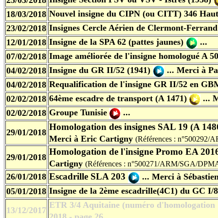
25/03/2018
Nouvel insigne du CIPN (ou CITT) 346 Hautv
18/03/2018
Insignes Cercle Aérien de Clermont-Ferrand
23/02/2018
Insigne de la SPA 62 (pattes jaunes)
...
12/01/2018
Image améliorée de l'insigne homologué A 5
07/02/2018
Insigne du GR II/52 (1941)
... Merci à P
04/02/2018
Requalification de l'insigne GR II/52 en G
04/02/2018
64ème escadre de transport (A 1471)
... 
02/02/2018
Groupe Tunisie
...
02/02/2018
Homologation des insignes SAL 19 (A 14
29/01/2018
Merci à Eric Cartigny
(Références :
n°500292/
Homologation de l'insigne Promo EA 201
29/01/2018
Cartigny
(Références : n°500271/ARM/SGA/DP
Escadrille SLA 203
26/01/2018
...
Merci à Sébastie
Insigne de la 2ème escadrille(4C1) du GC I/8
05/01/2018
ETR 3/4 Aquitaine (numéro d'homologation
13/12/2017
2018 - page 26