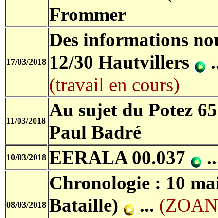
Frommer
Des informations no
12/30 Hautvillers
.
17/03/2018
(travail en cours)
Au sujet du Potez 6
11/03/2018
Paul Badré
EERALA 00.037
..
10/03/2018
Chronologie : 10 ma
Bataille)
...
(ZOAN
08/03/2018