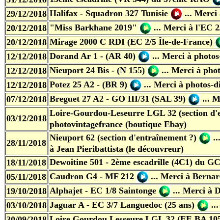
Halifax - Squadron 327 Tunisie
...
Merci 
29/12/2018
"Miss Barkhane 2019"
...
Merci à l'EC 2
20/12/2018
Mirage 2000 C RDI
(EC 2/5 Île-de-France)
20/12/2018
Dorand Ar 1 - (AR 40)
...
Merci à photos-
12/12/2018
Nieuport 24 Bis - (N 155)
...
Merci à phot
12/12/2018
Potez 25 A2 - (BR 9)
...
Merci à photos-di
12/12/2018
Breguet 27 A2 - GO III/31 (SAL 39)
...
Me
07/12/2018
Loire-Gourdou-Leseurre LGL 32 (section d'
03/12/2018
photovintagefrance (boutique Ebay)
Nieuport 62 (section d'entraînement ?)
..
28/11/2018
à Jean Pieribattista (le découvreur)
Dewoitine 501 - 2ème escadrille (4C1) du GC
18/11/2018
Caudron G4 - MF 212
...
Merci à Bernard
05/11/2018
Alphajet
- EC 1/8 Saintonge
...
Merci à D
19/10/2018
Jaguar
A - EC 3/7 Languedoc (25 ans)
...
03/10/2018
Loire Gourdou Lesseure LGL 32 (EE BA 10
30/09/2018