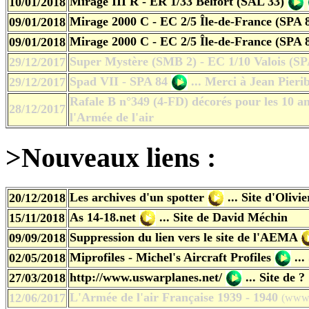
Mirage III R - ER 1/33 Belfort (SAL 33)
10/01/2018
Mirage 2000 C - EC 2/5 Île-de-France (SPA 
09/01/2018
Mirage 2000 C - EC 2/5 Île-de-France (SPA 
09/01/2018
Super Mystère (SMB 2) - EC 1/10 Valois (SP
29/12/2017
Spad VII - SPA 84
...
Merci à Jean Pierib
29/12/2017
Rafale B n°349 (4-FD) décorés pour les 10 
28/12/2017
l'Armée de l'air
>Nouveaux liens :
Les archives d'un spot
ter
...
Site d'Olivi
20/12/2018
As 14-18.net
...
Site de David Méchin
15/11/2018
Suppression du lien vers le site de l'AEMA
09/09/2018
Miprofiles - Michel's Aircraft Profiles
..
02/05/2018
http://www.uswarplanes.net/
... Site de ?
27/03/2018
L'Armée de l'air Française 1939 - 1940
12/06/2017
(www.