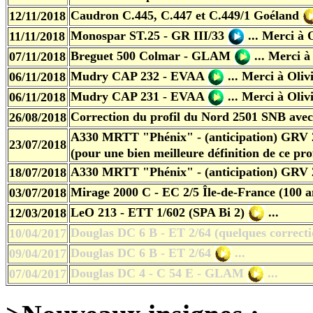
Caudron C.445, C.447 et C.449/1 Goéland
12/11/2018
Monospar ST.25 - GR III/33
... Merci à 
11/11/2018
Breguet 500 Colmar - GLAM
... Merci à
07/11/2018
Mudry CAP 232 - EVAA
... Merci à Oliv
06/11/2018
Mudry CAP 231 - EVAA
... Merci à Oli
06/11/2018
Correction du profil du Nord 2501 SNB avec
26/08/2018
A330 MRTT "Phénix" - (anticipation) GRV 
23/07/2018
(pour une bien meilleure définition de ce prof
A330 MRTT "Phénix" - (anticipation) GRV 
18/07/2018
Mirage 2000 C - EC 2/5 Île-de-France (100 
03/07/2018
LeO 213 - ETT 1/602 (SPA Bi
2)
...
12/03/2018
Douglas DC 6 B - ET 2/64 (quelques correct
10/04/2017
Douglas DC 6 B - ET 2/64
...
09/04/2017
Douglas DC 4 - C 54 E - GLAM
...
07/04/2017