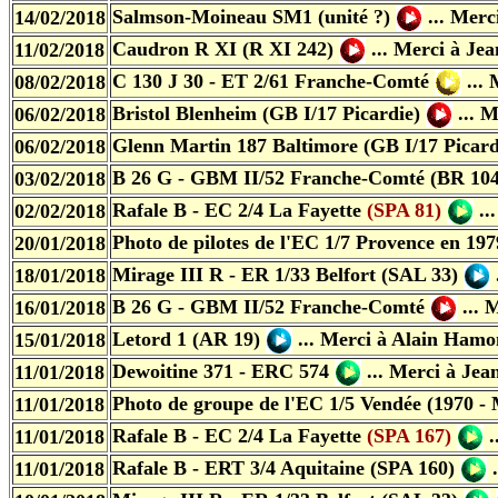
Salmson-Moineau SM1 (unité ?)
...
Merci
14/02/2018
Caudron R XI (R XI 242)
...
Merci à Jea
11/02/2018
C 130 J 30 - ET 2/61 Franche-Comté
...
M
08/02/2018
Bristol Blenheim (GB I/17 Picardie)
...
Me
06/02/2018
Glenn Martin 187 Baltimore (GB I/17 Picard
06/02/2018
B 26 G - GBM II/52 Franche-Comté (BR 104
03/02/2018
Rafale B - EC 2/4 La Fayette
(SPA 81)
...
02/02/2018
Photo de pilotes de l'EC 1/7 Provence en 19
20/01/2018
Mirage III R - ER 1/33 Belfort (SAL 33)
18/01/2018
B 26 G - GBM II/52 Franche-Comté
...
M
16/01/2018
Letord 1 (AR 19)
...
Merci à Alain Hamo
15/01/2018
Dewoitine 371 - ERC 574
...
Merci à Jea
11/01/2018
Photo de groupe de l'EC 1/5 Vendée (1970 - 
11/01/2018
Rafale B - EC 2/4 La Fayette
(SPA 167)
.
11/01/2018
Rafale B - ERT 3/4 Aquitaine (SPA 160)
.
11/01/2018