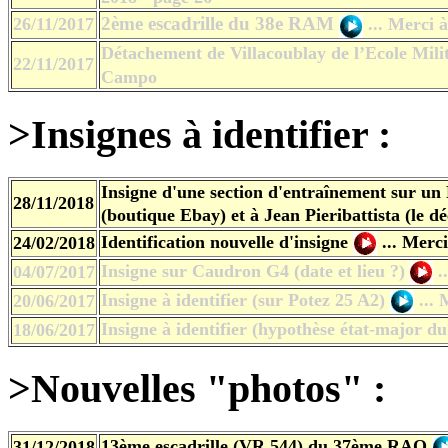
2ème escadrille du 38e RAM
26/11/2017
...
Merci à
Détachement de Villacoublay de l’Ecole Milit
22/11/2017
Campo
>
Insignes à identifier :
Insigne d'une section d'entraînement sur un
28/11/2018
(boutique Ebay)
et à Jean Pieribattista (le d
Identification nouvelle d'insigne
...
Merci 
24/02/2018
Insigne sur Caudron G4 (date et lieu ?)
.
04/07/2017
Insigne à identifier (sur Potez 25 A2)
...
M
20/06/2017
Insigne à identifier (hypothèse état-major 
18/06/2017
>Nouvelles "photos" :
13ème escadrille (VR 544) du 37ème RAO
31/12/2018