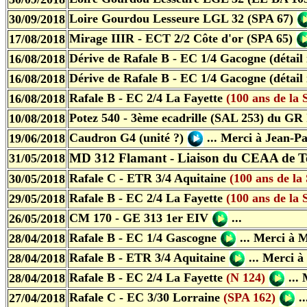
Loire Gourdou Lesseure LGL 32 (SPA 67)
30/09/2018
Mirage IIIR - ECT 2/2 Côte d'or (SPA 65)
17/08/2018
Dérive de Rafale B - EC 1/4 Gacogne (détail
16/08/2018
Dérive de Rafale B - EC 1/4 Gacogne (détail
16/08/2018
Rafale B - EC 2/4 La Fayette
(100 ans de la
16/08/2018
Potez 540 - 3ème ecadrille (SAL 253) du GR
10/08/2018
Caudron G4 (unité ?)
...
Merci à Jean-Pa
19/06/2018
MD 312 Flamant - Liaison du CEAA de T
31/05/2018
Rafale C - ETR 3/4 Aquitaine
(100 ans de la
30/05/2018
Rafale B - EC 2/4 La Fayette
(100 ans de la
29/05/2018
CM 170 - GE 313 1er EIV
...
26/05/2018
Rafale B - EC 1/4 Gascogne
...
Merci à M
28/04/2018
Rafale B - ETR 3/4 Aquitaine
...
Merci à
28/04/2018
Rafale B - EC 2/4 La Fayette
(N 124)
...
M
28/04/2018
Rafale C - EC 3/30 Lorraine
(SPA 162)
..
27/04/2018