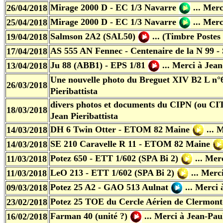
Mirage 2000 D - EC 1/3 Navarre
...
Merci
26/04/2018
Mirage 2000 D - EC 1/3 Navarre
...
Merci
25/04/2018
Salmson 2A2 (SAL50)
...
(Timbre Postes 
19/04/2018
AS 555 AN Fennec - Centenaire de la N 99 
17/04/2018
Ju 88 (ABB1) - EPS 1/81
...
Merci à Jean
13/04/2018
Une nouvelle photo du Breguet XIV B2 L n°6
26/03/2018
Pieribattista
divers photos et documents du CIPN (ou CIT
18/03/2018
Jean Pieribattista
DH 6 Twin Otter - ETOM 82 Maine
...
Me
14/03/2018
SE 210 Caravelle R 11 - ETOM 82 Maine
14/03/2018
Potez 650 - ETT 1/602 (SPA Bi
2)
...
Merc
11/03/2018
LeO 213 - ETT 1/602 (SPA Bi
2)
...
Merci
11/03/2018
Potez 25 A2 - GAO 513 Aulnat
...
Merci 
09/03/2018
Potez 25 TOE du Cercle Aérien de Clermon
23/02/2018
Farman 40 (unité ?)
...
Merci à Jean-Pau
16/02/2018