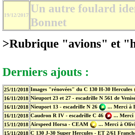
Un autre foulard ide
19/12/2017
Bonnet
>Rubrique "avions" et "h
Derniers ajouts :
Images "rénovées" du C 130 H-30 Hercules
25/11/2018
Nieuport 23 et 27 - escadrille N 561 de Veni
16/11/2018
Nieuport 13 - escadrille N 26
... Merci à
16/11/2018
Caudron R IV - escadrille C 46
... Merc
16/11/2018
Airspeed Horsa - CEAM
... Merci à Oli
15/11/2018
C 130 J-30 Super Hercules - ET 2/61 Fran
15/11/2018