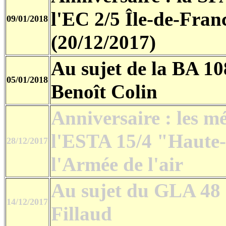
l'EC 2/5 Île-de-Fra
09/01/2018
(20/12/2017)
Au sujet de la BA 1
05/01/2018
Benoît Colin
Anniversaire : les mé
l'ESTA 15/4 "Haut
28/12/2017
l'Armée de l'air
Au sujet du GLA 48 (
14/12/2017
Fillaud