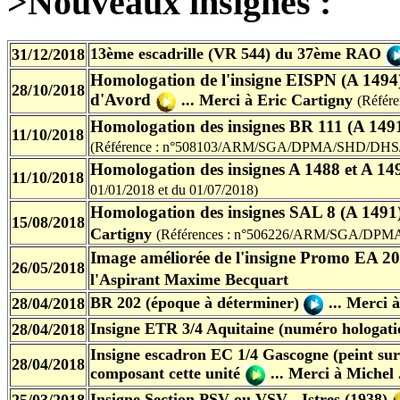
>Nouveaux insignes :
13ème escadrille (VR 544) du 37ème RAO
31/12/2018
Homologation de l'insigne EISPN (A 149
28/10/2018
d'Avord
...
Merci à Eric Cartigny
(Référe
Homologation des insignes BR 111 (A 149
11/10/2018
(Référence :
n°508103/ARM/SGA/DPMA/SHD/DHS/D
Homologation des insignes A 1488
et A 1
11/10/2018
01/01/2018 et du 01/07/2018)
Homologation des insignes SAL 8 (A 1491
15/08/2018
Cartigny
(Références :
n°506226/ARM/SGA/DPMA
Image améliorée de l'insigne Promo EA 
26/05/2018
l'Aspirant Maxime Becquart
BR 202 (époque à déterminer)
...
Merci à
28/04/2018
Insigne ETR 3/4 Aquitaine (numéro hologati
28/04/2018
Insigne escadron EC 1/4 Gascogne (peint sur 
28/04/2018
composant cette unité
...
Merci à Michel
Insigne Section PSV ou VSV - Istres (1938)