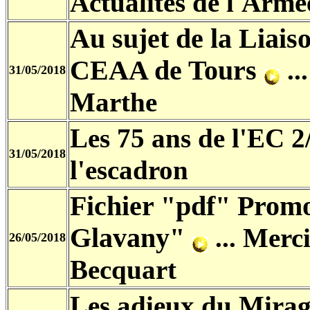
Actualités de l'Armée
Au sujet de la Liais
CEAA de Tours
...
31/05/2018
Marthe
Les 75 ans de l'EC 
31/05/2018
l'escadron
Fichier "pdf" Prom
Glavany"
...
Merci
26/05/2018
Becquart
Les adieux du Mira