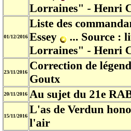
Lorraines" - Henri 
Liste des commandan
Essey
... Source
: 
01/12/2016
Lorraines" - Henri 
Correction de légen
23/11/2016
Goutx
Au sujet du 21e R
20/11/2016
L'as de Verdun hon
15/11/2016
l'air