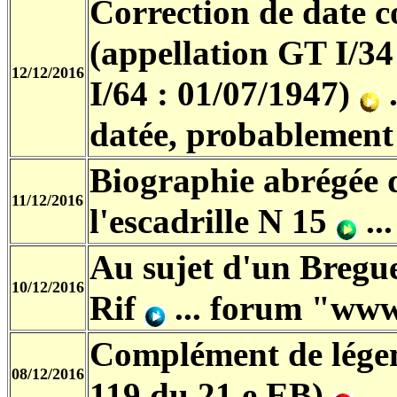
Correction de date 
(appellation GT I/34
12/12/2016
I/64 : 01/07/1947)
.
datée, probablement
Biographie abrégée 
11/12/2016
l'escadrille N 15
..
Au sujet d'un Bregu
10/12/2016
Rif
... forum "www
Complément de légen
08/12/2016
119 du 21 e EB)
..