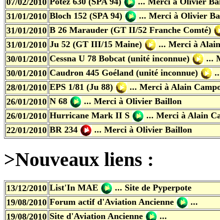
Potez 630 (SPA 94)
... Merci à Olivier Ba
07/02/2010
Bloch 152 (SPA 94)
... Merci à Olivier Ba
31/01/2010
B 26 Marauder (GT II/52 Franche Comté)
31/01/2010
Ju 52 (GT III/15 Maine)
... Merci à Ala
31/01/2010
Cessna U 78 Bobcat (unité inconnue)
...
30/01/2010
Caudron 445 Goéland (unité inconnue)
.
30/01/2010
EPS 1/81 (Ju 88)
... Merci à Alain Camp
28/01/2010
N 68
... Merci à Olivier Baillon
26/01/2010
Hurricane Mark II S
... Merci à Alain 
26/01/2010
BR 234
... Merci à Olivier Baillon
22/01/2010
>Nouveaux liens :
List'In MAE
... Site de Pyperpote
13/12/2010
Forum actif d'Aviation Ancienne
...
19/08/2010
Site d'Aviation Ancienne
...
19/08/2010