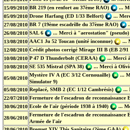
BR 219 (en renfort au 37ème RAO)
... 
15/09/2010
Drone Harfang (ED 1/33 Belfort)
... Merc
05/09/2010
BR 7 (19ème escadrille du 37ème RAO)
.
27/08/2010
SAL 6
... Merci à "aerost
a
tion" (pseudo)
26/08/2010
AAC1 Ju 52 Toucan
(unité inconnue)
...
13/08/2010
Crédit photos corrigé Mirage III B (EB 2/9
12/08/2010
P 47 D Thunderbolt (CERAA)
... Merci 
10/08/2010
SE 535 Mistral (SPA 38)
... Merci à Oliv
10/08/2010
Mystère IV A (EC 3/12 Cornouaille)
... 
05/08/2010
Simulator 9)
Replacé, SMB 2 (EC 1/12 Cambrésis)
..
05/08/2010
Fermeture de l'escadron de reconnaissance 
22/07/2010
Ecole de l'air
(période 1938 à 1940)
...
Me
30/06/2010
Fermeture de l'escadron de reconnaissance 
28/06/2010
Armée de l'air
Breguet XIV Tbis Sanitaire (2ème GAA)
28/06/2010