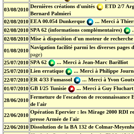
Dernières créations d'unités
ETD 2/7 Ar
03/08/2010
Bernard Palmieri
EEA 00.054 Dunkerque
... Merci à Thie
02/08/2010
SPA 62 (informations complémentaires)
02/08/2010
Mise à disposition d'un moteur de recherche 
02/08/2010
Navigation facilité parmi les diverses pages 
01/08/2010
page)
SPA 62
... Merci à Jean-Marc Barilliot
25/07/2010
Lien erratique
... Merci à Philippe Journ
25/07/2010
ER 4/33 Fumassol
... Merci à Yvon Gout
22/07/2010
GB I/25 Tunisie
... Merci à Guy Fluchart
01/07/2010
Fermeture de l'escadron de reconnaissance 
28/06/2010
de l'air
Opération Epervier : les Mirage 2000 RDI r
22/06/2010
presse Armée de l'air
Dissolution de la BA 132 de Colmar-Meyenh
22/06/2010