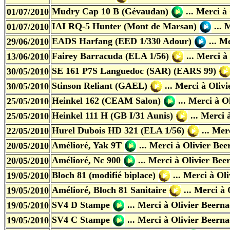
Mudry Cap 10 B (Gévaudan)
... Merci
à
01/07/2010
IAI RQ-5 Hunter (Mont de Marsan)
...
01/07/2010
EADS Harfang (EED 1/330 Adour)
... M
29/06/2010
Fairey Barracuda (ELA 1/56)
... Merci
à
13/06/2010
SE 161 P7S Languedoc (SAR) (EARS 99)
30/05/2010
Stinson Reliant (GAEL)
... Merci
à Olivi
30/05/2010
Heinkel 162 (CEAM Salon)
... Merci
à O
25/05/2010
Heinkel 111 H (GB I/31 Aunis)
... Merci
25/05/2010
Hurel Dubois HD 321 (ELA 1/56)
... Me
22/05/2010
Amélioré, Yak 9T
... Merci
à Olivier Bee
20/05/2010
Amélioré, Nc 900
... Merci
à Olivier Bee
20/05/2010
Bloch 81 (modifié biplace)
... Merci
à Oli
19/05/2010
Amélioré, Bloch 81 Sanitaire
... Merci
à 
19/05/2010
SV4 D Stampe
... Merci
à Olivier Beerna
19/05/2010
SV4 C Stampe
... Merci
à Olivier Beerna
19/05/2010