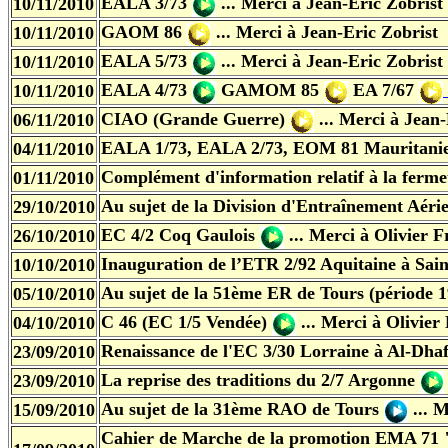
EALA 3/73
...
Merci à Jean-Eric Zobrist
10/11/2010
GAOM 86
...
Merci à Jean-Eric Zobrist
10/11/2010
EALA 5/73
...
Merci à Jean-Eric Zobrist
10/11/2010
EALA 4/73
GAMOM 85
EA 7/67
10/11/2010
CIAO (Grande Guerre)
...
Merci à Jean
06/11/2010
EALA 1/73, EALA 2/73, EOM 81 Maurita
04/11/2010
Complément d'information relatif à la ferme
01/11/2010
Au sujet de la Division d'Entraînement Aér
29/10/2010
EC 4/2 Coq Gaulois
...
Merci à Olivier F
26/10/2010
Inauguration de l’ETR 2/92 Aquitaine à Sai
10/10/2010
Au sujet de la 51ème ER de Tours (période 
05/10/2010
C 46 (EC 1/5 Vendée)
...
Merci à Olivier
04/10/2010
Renaissance de l'EC 3/30 Lorraine à Al-Dha
23/09/2010
La reprise des traditions du 2/7 Argonne
23/09/2010
Au sujet de la 31ème RAO de Tours
... 
15/09/2010
Cahier de Marche de la promotion EMA 71 