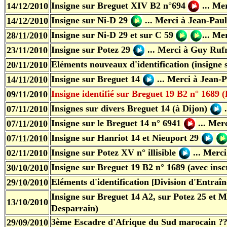
Insigne sur Breguet XIV B2 n°694
...
Mer
14/12/2010
Insigne sur Ni-D 29
...
Merci à Jean-Pau
14/12/2010
Insigne sur Ni-D 29 et sur
C 59
...
Mer
28/11/2010
Insigne sur Potez 29
...
Merci à Guy Ruf
23/11/2010
Eléments nouveaux d'identification
(insigne 
20/11/2010
Insigne sur Breguet 14
...
Merci à
Jean-P
14/11/2010
Insigne identifié sur Breguet 19 B2 n° 1689
09/11/2010
Insignes sur divers Breguet 14 (à Dijon)
07/11/2010
Insigne sur le Breguet 14 n° 6941
...
Merc
07/11/2010
Insigne sur Hanriot 14 et Nieuport 29
07/11/2010
Insigne sur Potez XV n° illisible
...
Merci
02/11/2010
Insigne sur Breguet 19 B2 n° 1689 (avec ins
30/10/2010
Eléments d'identification
Division d'Entraî
29/10/2010
[
Insigne sur Breguet 14 A2, sur Potez 25 et 
13/10/2010
Desparrain)
3ème Escadre d'Afrique du Sud marocain ?
29/09/2010