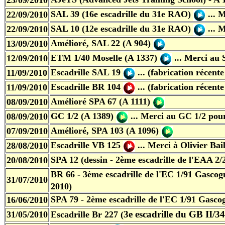
23/09/2010
SAL 39 (16e escadrille du 31e RAO)
... 
22/09/2010
SAL 10 (12e escadrille du 31e RAO)
... 
22/09/2010
Amélioré, SAL 22 (A 904)
13/09/2010
ETM 1/40 Moselle (A 1337)
... Merci au 
12/09/2010
Escadrille SAL 19
... (fabrication récent
11/09/2010
Escadrille BR 104
... (fabrication récent
11/09/2010
Amélioré SPA 67 (A 1111)
08/09/2010
GC 1/2 (A 1389)
... Merci au GC 1/2 pou
08/09/2010
Amélioré, SPA 103 (A 1096)
07/09/2010
Escadrille VB 125
... Merci à Olivier Bai
28/08/2010
SPA 12 (dessin - 2ème escadrille de l'EAA 2
20/08/2010
BR 66 - 3ème escadrille de l'EC 1/91 Gasco
31/07/2010
2010)
SPA 79 - 2ème escadrille de l'EC 1/91 Gasc
16/06/2010
3e escadrille du GB II/34
31/05/2010
Escadrille Br 227 (