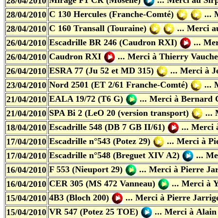
Mirage F1 CR (Moselle)
... Merci au Sir
28/04/2010
C 130 Hercules (Franche-Comté)
... 
28/04/2010
C 160 Transall (Touraine)
... Merci a
28/04/2010
Escadrille BR 246 (Caudron RXI)
... Me
26/04/2010
Caudron RXI
... Merci à
Thierry Vauche
26/04/2010
ESRA 77 (Ju 52 et MD 315)
... Merci à 
26/04/2010
Nord 2501 (ET 2/61 Franche-Comté)
...
23/04/2010
EALA 19/72 (T6 G)
... Merci à
Bernard 
21/04/2010
SPA Bi 2 (LeO 20 (version transport)
...
21/04/2010
Escadrille 548 (DB 7 GB II/61)
... Merci
18/04/2010
Escadrille n°543 (Potez 29)
... Merci à
Pi
17/04/2010
Escadrille n°548 (Breguet XIV A2)
... M
17/04/2010
F 553 (Nieuport 29)
... Merci à
Pierre Ja
16/04/2010
CER 305 (MS 472 Vanneau)
... Merci à
Y
16/04/2010
4B3 (Bloch 200)
... Merci à
Pierre Jarrig
15/04/2010
VR 547 (Potez 25 TOE)
... Merci à
Alain
15/04/2010