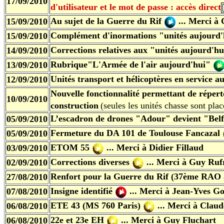
17/09/2010
d'utilisateur et le mot de passe : accès direct
Au sujet de la Guerre du Rif
... Merci à
15/09/2010
Complément d'inormations "unités
aujourd
15/09/2010
Corrections relatives aux "unités
aujourd'h
14/09/2010
Rubrique"L'Armée de l'air
aujourd'hui"
13/09/2010
Unités transport et hélicoptères en service
au
12/09/2010
Nouvelle fonctionnalité permettant de réperto
10/09/2010
construction
(seules les unités chasse sont plac
L’escadron de drones "Adour" devient "Belf
05/09/2010
Fermeture du DA 101 de Toulouse Fancazal
05/09/2010
ETOM 55
... Merci à Didier Fillaud
03/09/2010
Corrections diverses
... Merci à Guy Ruf
02/09/2010
Renfort pour la Guerre du Rif
(37ème RAO 
27/08/2010
Insigne identifié
... Merci à Jean-Yves Go
07/08/2010
ETE 43 (MS 760 Paris)
... Merci à Claud
06/08/2010
22e et 23e EH
... Merci à Guy Fluchart
06/08/2010