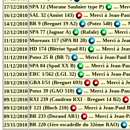
SPA 12 (Morane Saulnier type P)
...
Merc
17/12/2010
SAL 32 (Amiot 143)
...
Merci à Jean-Pau
16/12/2010
BR 9 (Breguet 19 A2)
(Potez 540)
...
14/12/2010
SPA 77 (Jaguar A)
(Rafale)
...
Merci 
12/12/2010
Mureaux 117 (SPA BI 20)
...
Merci à Jea
11/12/2010
HD 174 (Blériot Spad 81)
...
Merci à Jea
11/12/2010
Potez 25 R (BR 7)
...
Merci à Jean-Paul 
11/12/2010
SPA 84 (Spad XX B)
...
Merci à Jean-Pa
11/12/2010
ERC 1/562 (LGL 32)
...
Merci à Jean-Pa
11/12/2010
GBA I/51 (Breguet 693)
...
Merci à J
10/12/2010
Potez 39 (GAO 510)
...
Merci à Jean-Pau
10/12/2010
RXI 239 (Caudron RXI - Breguet 14 B2)
09/12/2010
F 121 (Bloch 210)
...
Merci à Jean-Paul 
09/12/2010
BR 233 (Dorand AR1)
...
Merci à Jean-P
09/12/2010
BR 220 (1ère escadrille du 32ème RAO)
23/11/2010