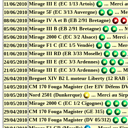
Mirage III E (EC 1/13 Artois)
... Merci 
11/06/2010
Mirage 5F (EC 3/13 Auvergne)
... M
10/06/2010
Mirage IV A et B (EB 2/91 Bretagne)
08/06/2010
Mirage III B (EB 2/91 Bretagne)
... 
05/06/2010
Mirage 2000 C (EC 3/2 Alsace)
... Merci
05/06/2010
Mirage F1 C (EC 1/5 Vendée)
... Mer
02/06/2010
Mirage III RD (ER 3/33 Moselle)
01/06/2010
Mirage III E (EC 3/3 Ardennes)
.
24/05/2010
Mirage III E (EC 3/3 Ardennes)
... 
21/05/2010
Breguet XIV B2 L moteur Liberty (12 RAB 
26/04/2010
CM 170 Fouga Magister (1er EIV Défens DV
14/05/2010
Nord 2501 (Dunkerque)
... Merci au Sir
10/05/2010
Mirage 2000 C (EC 1/2 Cigognes)
10/05/2010
CM 170 Fouga Magister (GE 315)
...
29/04/2010
CM 170 Fouga Magister (DV 05/312)
29/04/2010