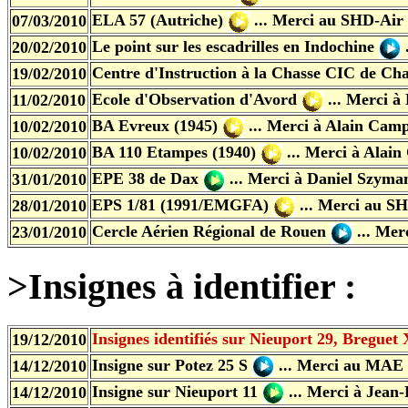
ELA 57 (Autriche)
... Merci au SHD-Air
07/03/2010
Le point sur les escadrilles en Indochine
20/02/2010
Centre d'Instruction à la Chasse CIC de Ch
19/02/2010
Ecole d'Observation d'Avord
... Merci
à 
11/02/2010
BA Evreux (1945)
... Merci
à Alain Cam
10/02/2010
BA 110 Etampes (1940)
... Merci
à Alai
10/02/2010
EPE 38 de Dax
... Merci
à Daniel Szyma
31/01/2010
EPS 1/81 (1991/EMGFA)
... Merci
au SH
28/01/2010
Cercle Aérien Régional de Rouen
... Mer
23/01/2010
>Insignes à identifier :
Insignes identifiés sur Nieuport 29, Breguet
19/12/2010
Insigne sur Potez 25 S
...
Merci au MAE
14/12/2010
Insigne sur Nieuport 11
...
Merci à Jean-
14/12/2010