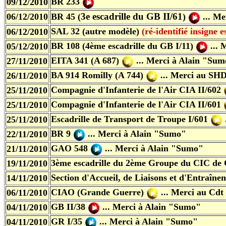
BR 233
09/12/2010
3e escadrille du GB II/61
06/12/2010
BR 45 (
)
... M
SAL 32 (autre modèle)
(ré-identifié insigne 
06/12/2010
BR 108 (4ème escadrille du GB I/11)
...
05/12/2010
EITA 341 (A 687)
...
Merci
à Alain "Sum
27/11/2010
BA 914 Romilly (A 744)
...
Merci
au SHD
26/11/2010
Compagnie d'Infanterie de l'Air CIA II/602
25/11/2010
Compagnie d'Infanterie de l'Air CIA II/601
25/11/2010
Escadrille de Transport de Troupe I/601
25/11/2010
BR 9
... Merci à Alain "Sumo"
22/11/2010
GAO 548
... Merci à Alain "Sumo"
21/11/2010
3ème escadrille du 2ème Groupe du CIC de 
19/11/2010
Section d'Accueil, de Liaisons et d'Entraî
14/11/2010
CIAO (Grande Guerre)
...
Merci au Cdt
06/11/2010
GB II/38
... Merci à Alain "Sumo"
04/11/2010
GR I/35
... Merci à Alain "Sumo"
04/11/2010