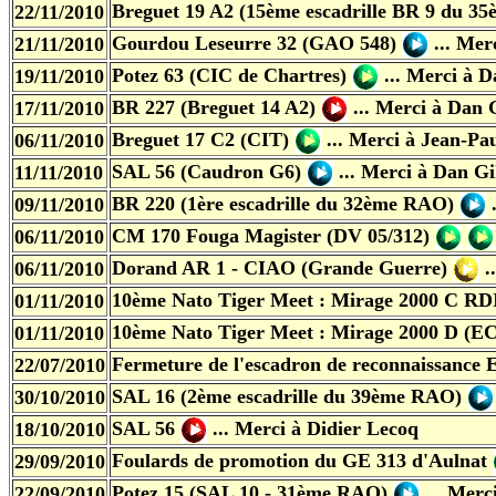
Breguet 19 A2 (15ème escadrille BR 9 du 3
22/11/2010
Gourdou Leseurre 32 (GAO 548)
...
Merc
21/11/2010
Potez 63 (CIC de Chartres)
...
Merci à D
19/11/2010
BR 227 (Breguet 14 A2)
... Merci à
Dan G
17/11/2010
Breguet 17 C2 (CIT)
...
Merci à Jean-Pa
06/11/2010
SAL 56 (Caudron G6)
... Merci à
Dan Gi
11/11/2010
BR 220 (1ère escadrille du 32ème RAO)
09/11/2010
CM 170 Fouga Magister (DV 05/312)
06/11/2010
Dorand AR 1 - CIAO (Grande Guerre)
.
06/11/2010
10ème Nato Tiger Meet : Mirage 2000 C RD
01/11/2010
10ème Nato Tiger Meet : Mirage 2000 D (EC
01/11/2010
Fermeture de l'escadron de reconnaissance 
22/07/2010
SAL 16 (2ème escadrille du 39ème RAO)
30/10/2010
SAL 56
... Merci à Didier Lecoq
18/10/2010
Foulards de promotion du GE 313 d'Aulnat
29/09/2010
Potez 15 (SAL 10 - 31ème RAO)
... Mer
22/09/2010