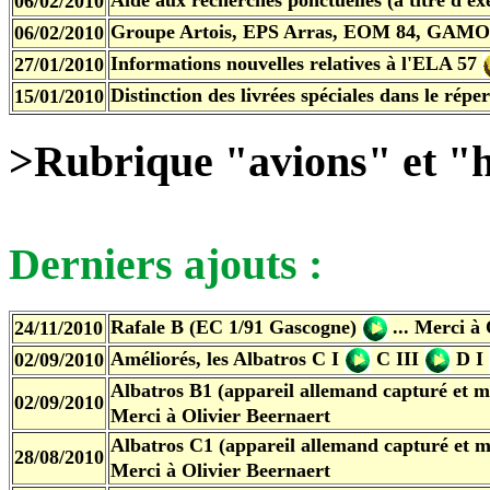
Aide aux recherches ponctuelles
(à titre d'e
06/02/2010
Groupe Artois, EPS Arras, EOM 84, GAM
06/02/2010
Informations nouvelles relatives à l'ELA 57
27/01/2010
Distinction des livrées spéciales dans le répe
15/01/2010
>Rubrique "avions" et "h
Derniers ajouts :
Rafale B (EC 1/91 Gascogne)
... Merci
à 
24/11/2010
Améliorés, les Albatros
C I
C III
D I
02/09/2010
Albatros B1 (appareil allemand capturé et mi
02/09/2010
Merci
à Olivier Beernaert
Albatros C1 (appareil allemand capturé et mi
28/08/2010
Merci
à Olivier Beernaert