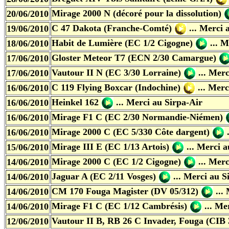
Mirage 2000 N (décoré pour la dissolution)
20/06/2010
C 47 Dakota (Franche-Comté)
... Merci 
19/06/2010
Habit de Lumière (EC 1/2 Cigogne)
... 
18/06/2010
Gloster Meteor T7 (ECN 2/30 Camargue)
17/06/2010
Vautour II N (EC 3/30 Lorraine)
... Mer
17/06/2010
C 119 Flying Boxcar (Indochine)
... Mer
16/06/2010
Heinkel 162
... Merci au Sirpa-Air
16/06/2010
Mirage F1 C (EC 2/30 Normandie-Niémen)
16/06/2010
Mirage 2000 C (EC 5/330 Côte dargent)
16/06/2010
Mirage III E (EC 1/13 Artois)
... Merci 
15/06/2010
Mirage 2000 C (EC 1/2 Cigogne)
... Mer
14/06/2010
Jaguar A (EC 2/11 Vosges)
... Merci au S
14/06/2010
CM 170 Fouga Magister (DV 05/312)
...
14/06/2010
Mirage F1 C (EC 1/12 Cambrésis)
... Me
14/06/2010
Vautour II B, RB 26 C Invader, Fouga (CIB
12/06/2010