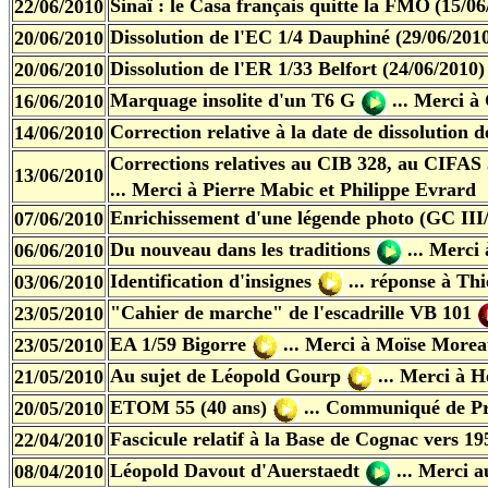
Sinaï : le Casa français quitte la FMO
(15/06
22/06/2010
Dissolution de l'EC 1/4 Dauphiné (29/06/201
20/06/2010
Dissolution de l'ER 1/33 Belfort (24/06/2010)
20/06/2010
Marquage insolite d'un T6 G
... Merci à
16/06/2010
Correction relative à la date de dissolution 
14/06/2010
Corrections relatives au CIB 328, au CIFAS
13/06/2010
... Merci à Pierre Mabic et Philippe Evrard
Enrichissement d'une légende photo (GC III
07/06/2010
Du nouveau dans les traditions
... Merci
06/06/2010
Identification d'insignes
... réponse à Th
03/06/2010
"Cahier de marche" de l'escadrille VB 101
23/05/2010
EA 1/59 Bigorre
... Merci à Moïse More
23/05/2010
Au sujet de Léopold Gourp
... Merci à 
21/05/2010
ETOM 55 (40 ans)
... Communiqué de Pr
20/05/2010
Fascicule relatif à la Base de Cognac vers 19
22/04/2010
Léopold Davout d'Auerstaedt
... Merci 
08/04/2010