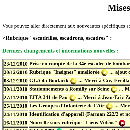
Mises
Vous pouvez aller directement aux nouveautés spécifiques so
>Rubrique "escadrilles, escadrons, escadres" :
Derniers changements et informations nouvelles :
Prise en compte de la 34e escadre de bomba
23/12/2010
Rubrique "Insignes" améliorée
...
ajout 
20/12/2010
GLA 45 Boufarik
...
Merci à Guy Eveilla
03/12/2010
Stationnements à Romilly sur Seine
...
Me
30/11/2010
EITA 341 de Pau
...
Merci à Jean-Eric Z
27/11/2010
Les Groupes d'Infanterie de l'Air
...
Merc
25/11/2010
Identification d'appareil (Farman 222/2
et 
24/11/2010
Nouvelle sous-rubrique "Liens Vidéos"
16/11/2010