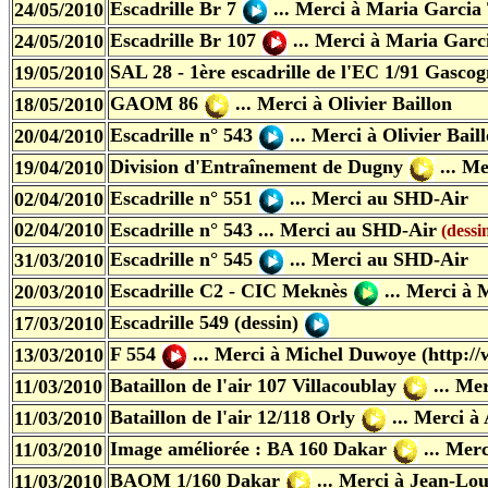
Escadrille Br 7
... Merci à Maria Garcia 
24/05/2010
Escadrille Br 107
... Merci à Maria Garc
24/05/2010
SAL 28 - 1ère escadrille de l'EC 1/91 Gasco
19/05/2010
GAOM 86
... Merci à Olivier Baillon
18/05/2010
Escadrille n° 543
... Merci à Olivier Bail
20/04/2010
Division d'Entraînement de Dugny
... M
19/04/2010
Escadrille n° 551
... Merci au SHD-Air
02/04/2010
02/04/2010
Escadrille n° 543
... Merci au SHD-Air
(dessi
Escadrille n° 545
... Merci au SHD-Air
31/03/2010
Escadrille C2 - CIC Meknès
... Merci à 
20/03/2010
Escadrille 549 (dessin)
17/03/2010
F 554
... Merci à Michel Duwoye (http://
13/03/2010
Bataillon de l'air 107 Villacoublay
... Me
11/03/2010
Bataillon de l'air 12/118 Orly
... Merci à
11/03/2010
Image améliorée : BA 160 Dakar
... Merc
11/03/2010
BAOM 1/160 Dakar
... Merci à Jean-Lou
11/03/2010