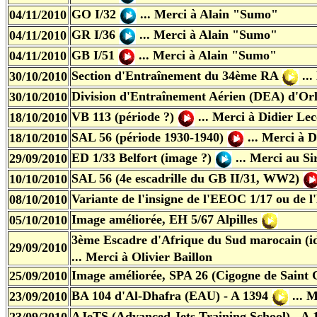
GO I/32
... Merci à Alain "Sumo"
04/11/2010
GR I/36
... Merci à Alain "Sumo"
04/11/2010
GB I/51
... Merci à Alain "Sumo"
04/11/2010
Section d'Entraînement du 34ème RA
...
30/10/2010
Division d'Entraînement Aérien (DEA) d'Or
30/10/2010
VB 113 (période ?)
... Merci à Didier Le
18/10/2010
SAL 56 (période 1930-1940)
... Merci à 
18/10/2010
ED 1/33 Belfort (image ?)
... Merci au Si
29/09/2010
SAL 56 (4e escadrille du GB II/31, WW2)
10/10/2010
Variante de l'insigne de l'EEOC 1/17 ou de
08/10/2010
Image améliorée, EH 5/67 Alpilles
05/10/2010
3ème Escadre d'Afrique du Sud marocain (id
29/09/2010
... Merci à Olivier Baillon
Image améliorée, SPA 26 (Cigogne de Saint 
25/09/2010
BA 104 d'Al-Dhafra (EAU) - A 1394
... 
23/09/2010
AJeTS (Advanced Jets Training School) - A