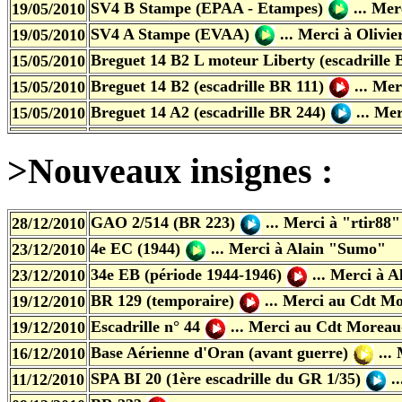
SV4 B Stampe (EPAA - Etampes)
... Me
19/05/2010
SV4 A Stampe (EVAA)
... Merci
à Olivie
19/05/2010
Breguet 14 B2 L moteur Liberty (escadrille 
15/05/2010
Breguet 14 B2 (escadrille BR 111)
... Me
15/05/2010
Breguet 14 A2 (escadrille BR 244)
... Me
15/05/2010
>Nouveaux insignes :
GAO 2/514 (BR 223)
... Merci à "rtir88
28/12/2010
4e EC (1944)
... Merci à Alain "Sumo"
23/12/2010
34e EB (période 1944-1946)
... Merci à 
23/12/2010
BR 129 (temporaire)
... Merci au Cdt Mo
19/12/2010
Escadrille n° 44
... Merci au Cdt Moreau
19/12/2010
Base Aérienne d'Oran (avant guerre)
...
16/12/2010
SPA BI 20 (1ère escadrille du GR 1/35)
.
11/12/2010