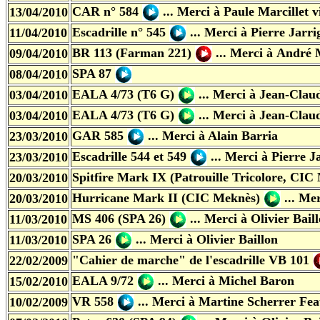
CAR n° 584
... Merci à
Paule Marcillet v
13/04/2010
Escadrille n° 545
... Merci à
Pierre Jarri
11/04/2010
BR 113 (Farman 221)
... Merci à
André M
09/04/2010
SPA 87
08/04/2010
EALA 4/73 (T6 G)
... Merci à Jean-Cla
03/04/2010
EALA 4/73 (T6 G)
... Merci à Jean-Cla
03/04/2010
GAR 585
... Merci à Alain Barria
23/03/2010
Escadrille 544 et 549
... Merci à Pierre J
23/03/2010
Spitfire Mark IX (Patrouille Tricolore, CI
20/03/2010
Hurricane Mark II (CIC Meknès)
... Me
20/03/2010
MS 406 (SPA 26)
... Merci à Olivier Bail
11/03/2010
SPA 26
... Merci à Olivier Baillon
11/03/2010
"Cahier de marche" de l'escadrille VB 101
22/02/2009
EALA 9/72
... Merci à Michel Baron
15/02/2010
VR 558
... Merci à Martine Scherrer Fe
10/02/2009