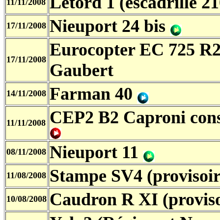
Letord 1 (escadrille 2
11/11/2008
Nieuport 24 bis
17/11/2008
Eurocopter EC 725 R
17/11/2008
Gaubert
Farman 40
14/11/2008
CEP2 B2 Caproni constr
11/11/2008
Nieuport 11
08/11/2008
Stampe SV4 (provisoi
11/08/2008
Caudron R XI (provis
10/08/2008