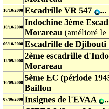
Escadrille VR 547
..
10/10/2008
Indochine 3ème Escad
10/10/2008
Morareau
(amélioré le
Escadrille de Djibouti
06/10/2008
2ème escadrille d'Ind
12/09/2008
Morareau
5ème EC (période 194
10/09/2008
Baillon
Insignes de l'EVAA
.
07/06/2008