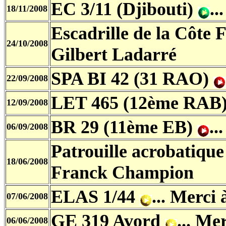
EC 3/11 (Djibouti)
..
18/11/2008
Escadrille de la Côte 
24/10/2008
Gilbert Ladarré
SPA BI 42 (31 RAO)
22/09/2008
LET 465 (12ème RAB
12/09/2008
BR 29 (11ème EB)
..
06/09/2008
Patrouille acrobatique 
18/06/2008
Franck Champion
ELAS 1/44
... Merci
07/06/2008
GE 319 Avord
... M
06/06/2008