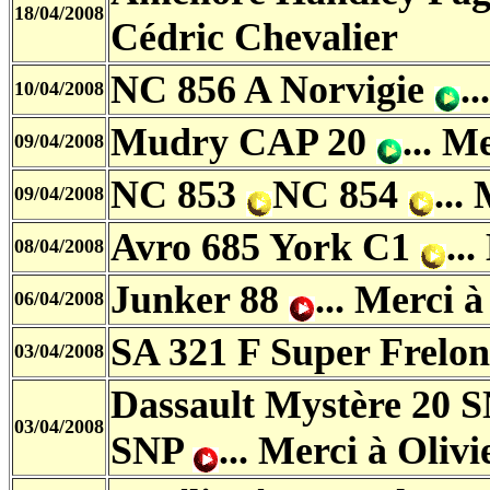
18/04/2008
Cédric Chevalier
NC 856 A Norvigie
.
10/04/2008
Mudry CAP 20
... M
09/04/2008
NC 853
NC 854
...
09/04/2008
Avro 685 York C1
..
08/04/2008
Junker 88
... Merci 
06/04/2008
SA 321 F Super Frelo
03/04/2008
Dassault Mystère 20 
03/04/2008
SNP
...
Merci à Olivi