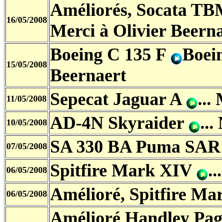
Améliorés, Socata T
16/05/2008
Merci à Olivier Beern
Boeing C 135 F
Boei
15/05/2008
Beernaert
Sepecat Jaguar A
...
11/05/2008
AD-4N Skyraider
..
10/05/2008
SA 330 BA Puma SA
07/05/2008
Spitfire Mark XIV
.
06/05/2008
Amélioré, Spitfire M
06/05/2008
Amélioré Handley Pag