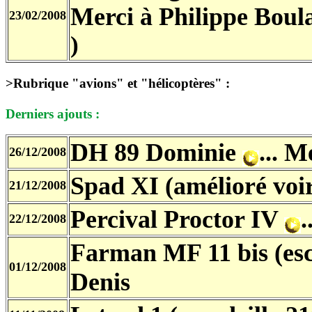
Merci à Philippe Bou
23/02/2008
)
>Rubrique "avions" et "hélicoptères" :
Derniers ajouts :
DH 89 Dominie
... 
26/12/2008
Spad XI
(amélioré voi
21/12/2008
Percival Proctor IV
.
22/12/2008
Farman MF 11 bis (es
01/12/2008
Denis