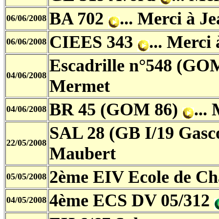
BA 702
... Merci à 
06/06/2008
CIEES 343
... Merc
06/06/2008
Escadrille n°548 (GO
04/06/2008
Mermet
BR 45 (GOM 86)
...
04/06/2008
SAL 28 (GB I/19 Gasc
22/05/2008
Maubert
2ème EIV Ecole de Ch
05/05/2008
4ème ECS DV 05/312
04/05/2008