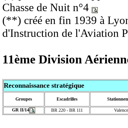
Chasse de Nuit n°4
(**) créé en fin 1939 à Lyon
d'Instruction de l'Aviation
11ème Division Aérienn
Reconnaissance stratégique
Groupes
Escadrilles
Stationne
GR II/14
BR 220 - BR 111
Valenc