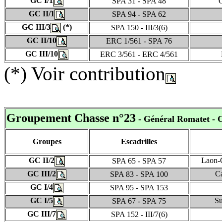
GC I/1
SPA 31 - SPA 48
C
GC II/1
SPA 94 - SPA 62
GC III/3
(*)
SPA 150 - III/3(6)
GC II/10
ERC 1/561 - SPA 76
GC III/10
ERC 3/561 - ERC 4/561
(*) Voir contribution
Groupement Chasse n°23
- Général Romatet - 
Groupes
Escadrilles
GC II/2
Laon-
SPA 65 - SPA 57
GC III/2
Ca
SPA 83 - SPA 100
GC I/4
SPA 95 - SPA 153
GC I/5
Su
SPA 67 - SPA 75
GC III/7
SPA 152 - III/7(6)