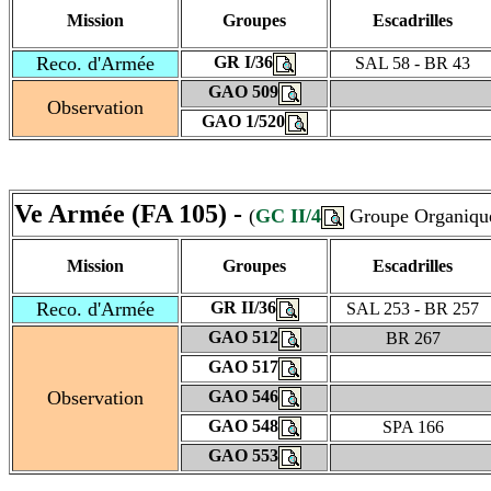
Mission
Groupes
Escadrilles
Reco. d'Armée
GR I/36
SAL 58 - BR 43
GAO 509
Observation
GAO 1/520
Ve Armée (FA 105) -
(
GC II/4
Groupe Organique
Mission
Groupes
Escadrilles
Reco. d'Armée
GR II/36
SAL 253 - BR 257
GAO 512
BR 267
GAO 517
Observation
GAO 546
GAO 548
SPA 166
GAO 553