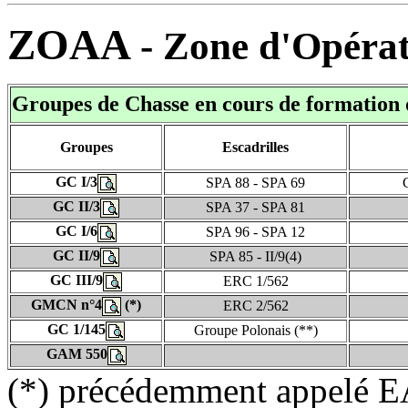
ZOAA
- Zone d'Opérat
Groupes de Chasse en cours de formation 
Groupes
Escadrilles
GC I/3
SPA 88 - SPA 69
GC II/3
SPA 37 - SPA 81
GC I/6
SPA 96 - SPA 12
GC II/9
SPA 85 - II/9(4)
GC III/9
ERC 1/562
GMCN n°4
(*)
ERC 2/562
GC 1/145
Groupe Polonais (**)
GAM 550
(*) précédemment appelé 