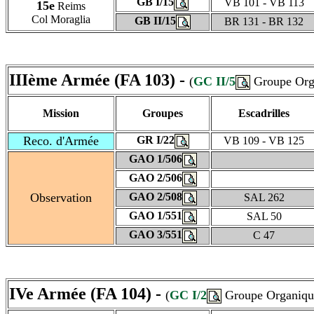
GB I/15
VB 101 - VB 113
15e
Reims
Col Moraglia
GB II/15
BR 131 - BR 132
IIIème Armée (FA 103) -
(
GC II/5
Groupe Orga
Mission
Groupes
Escadrilles
Reco. d'Armée
GR I/22
VB 109 - VB 125
GAO 1/506
GAO 2/506
Observation
GAO 2/508
SAL 262
GAO 1/551
SAL 50
GAO 3/551
C 47
IVe Armée (FA 104) -
(
GC I/2
Groupe Organique