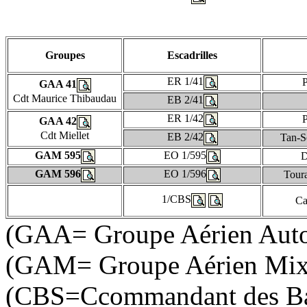
Groupes
Escadrilles
ER 1/41
P
GAA 41
Cdt Maurice Thibaudau
EB 2/41
ER 1/42
P
GAA 42
Cdt Miellet
EB 2/42
Tan-S
GAM 595
EO 1/595
D
GAM 596
EO 1/596
Tour
1/CBS
Ca
(GAA= Groupe Aérien Aut
(GAM= Groupe Aérien Mix
(CBS=Ccommandant des Ba