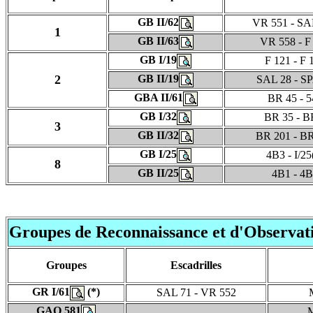
GB II/62
VR 551 - SA
1
GB II/63
VR 558 - F
GB I/19
F 121 - F 
2
GB II/19
SAL 28 - SP
GBA II/61
BR 45 - 5
GB I/32
BR 35 - B
3
GB II/32
BR 201 - B
GB I/25
4B3 - I/25
8
GB II/25
4B1 - 4
Groupes de Reconnaissance et d'Observat
Groupes
Escadrilles
GR I/61
(*)
SAL 71 - VR 552
GAO 581
M