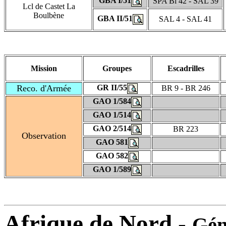
GBA I/51
SPA Bi 42 - SAL 39
Lcl de Castet La
Boulbène
GBA II/51
SAL 4 - SAL 41
Mission
Groupes
Escadrilles
Reco. d'Armée
GR II/55
BR 9 - BR 246
GAO 1/584
GAO 1/514
GAO 2/514
BR 223
Observation
GAO 581
GAO 582
GAO 1/589
Afrique de Nord -
Gén