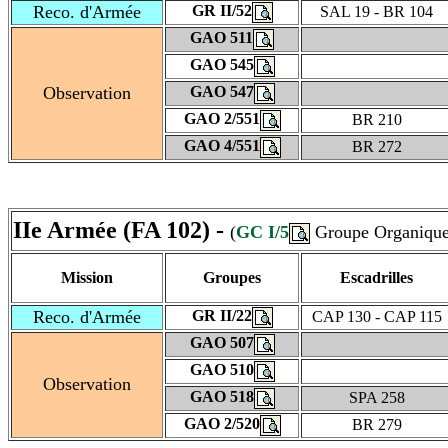
Reco. d'Armée
GR II/52
SAL 19 - BR 104
GAO 511
GAO 545
Observation
GAO 547
GAO 2/551
BR 210
GAO 4/551
BR 272
IIe Armée (FA 102) -
(
GC I/5
Groupe Organique 
Mission
Groupes
Escadrilles
Reco. d'Armée
GR II/22
CAP 130 - CAP 115
GAO 507
GAO 510
Observation
GAO 518
SPA 258
GAO 2/520
BR 279