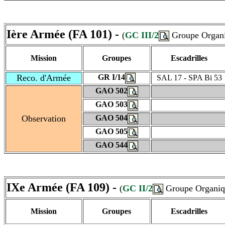
Ière Armée (FA 101) -
(
GC III/2
Groupe Organi
Mission
Groupes
Escadrilles
Reco. d'Armée
GR I/14
SAL 17 - SPA Bi 53
GAO 502
GAO 503
Observation
GAO 504
GAO 505
GAO 544
IXe Armée (FA 109) -
(
GC II/2
Groupe Organiq
Mission
Groupes
Escadrilles