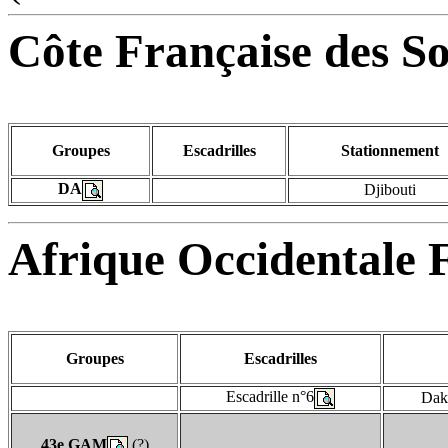
Côte Française des S
Groupes
Escadrilles
Stationnement
DA
Djibouti
Afrique Occidentale 
Groupes
Escadrilles
Escadrille n°6
Dak
43e GAM
(?)