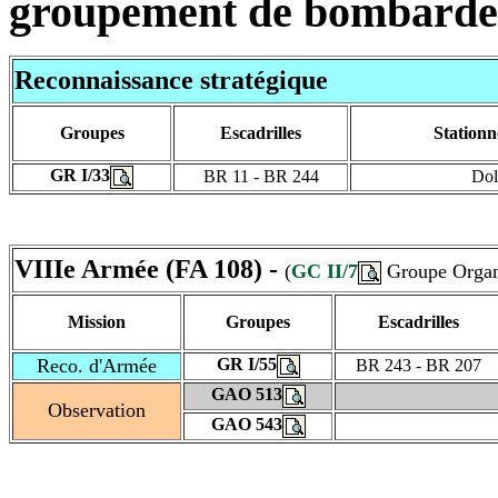
groupement de bombard
Reconnaissance stratégique
Groupes
Escadrilles
Station
GR I/33
BR 11 - BR 244
Dol
VIIIe Armée (FA 108) -
(
GC II/7
Groupe Organ
Mission
Groupes
Escadrilles
Reco. d'Armée
GR I/55
BR 243 - BR 207
GAO 513
Observation
GAO 543