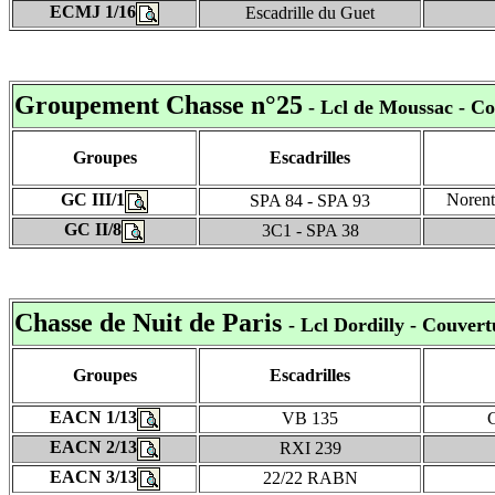
ECMJ 1/16
Escadrille du Guet
Groupement Chasse n°25
- Lcl de Moussac - C
Groupes
Escadrilles
GC III/1
Norent
SPA 84 - SPA 93
GC II/8
3C1 - SPA 38
Chasse de Nuit de Paris
- Lcl Dordilly
- Couvertu
Groupes
Escadrilles
EACN 1/13
VB 135
C
EACN 2/13
RXI 239
EACN 3/13
22/22 RABN