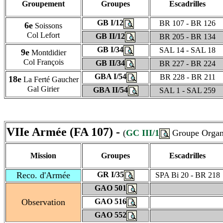
Groupement
Groupes
Escadrilles
GB I/12
BR 107 - BR 126
6e
Soissons
Col Lefort
GB II/12
BR 205 - BR 134
GB I/34
SAL 14 - SAL 18
9e
Montdidier
Col François
GB II/34
BR 227 - BR 224
GBA I/54
BR 228 - BR 211
18e
La Ferté Gaucher
Gal Girier
GBA II/54
SAL 1 - SAL 259
VIIe Armée (FA 107) -
(
GC III/1
Groupe Organi
Mission
Groupes
Escadrilles
Reco. d'Armée
GR I/35
SPA Bi 20 - BR 218
GAO 501
Observation
GAO 516
GAO 552