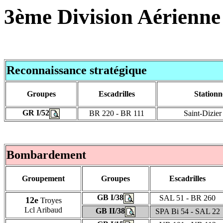
3ème Division Aérienne
Reconnaissance stratégique
Groupes
Escadrilles
Station
GR I/52
BR 220 - BR 111
Saint-Dizie
Bombardement
Groupement
Groupes
Escadrilles
GB I/38
SAL 51 - BR 260
12e
Troyes
Lcl Aribaud
GB II/38
SPA Bi 54 - SAL 22