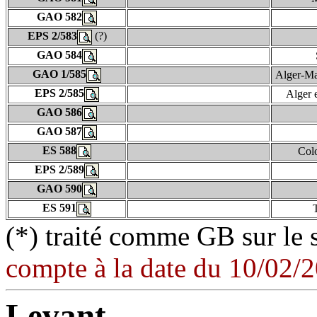
GAO 582
EPS 2/583
(?)
GAO 584
GAO 1/585
Alger-Ma
EPS 2/585
Alger 
GAO 586
GAO 587
ES 588
Col
EPS 2/589
GAO 590
ES 591
(*) traité comme GB sur le 
compte à la date du 10/02/
Levant