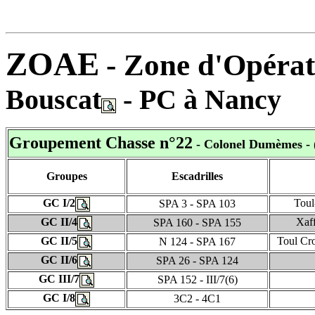
ZOAE
- Zone d'Opérat
Bouscat
- PC à Nancy
Groupement Chasse n°22
- Colonel Dumèmes
- 
Groupes
Escadrilles
GC I/2
Toul
SPA 3 - SPA 103
GC II/4
Xaff
SPA 160 - SPA 155
GC II/5
Toul Cro
N 124 - SPA 167
GC II/6
SPA 26 - SPA 124
GC III/7
SPA 152 - III/7(6)
GC I/8
3C2 - 4C1