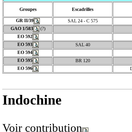
Groupes
Escadrilles
GR II/39
SAL 24 - C 575
GAO 1/583
(?)
EO 592
EO 593
SAL 40
EO 594
EO 595
BR 120
EO 596
D
Indochine
Voir contribution