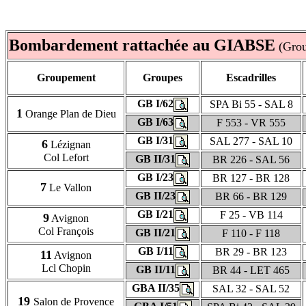
Bombardement rattachée au
GIABSE
(Grou
Groupement
Groupes
Escadrilles
GB I/62
SPA Bi 55 - SAL 8
1
Orange Plan de Dieu
GB I/63
F 553 - VR 555
GB I/31
SAL 277 - SAL 10
6
Lézignan
Col Lefort
GB II/31
BR 226 - SAL 56
GB I/23
BR 127 - BR 128
7
Le Vallon
GB II/23
BR 66 - BR 129
GB I/21
F 25 - VB 114
9
Avignon
Col François
GB II/21
F 110 - F 118
GB I/11
BR 29 - BR 123
11
Avignon
Lcl Chopin
GB II/11
BR 44 - LET 465
GBA II/35
SAL 32 - SAL 52
19
Salon de Provence