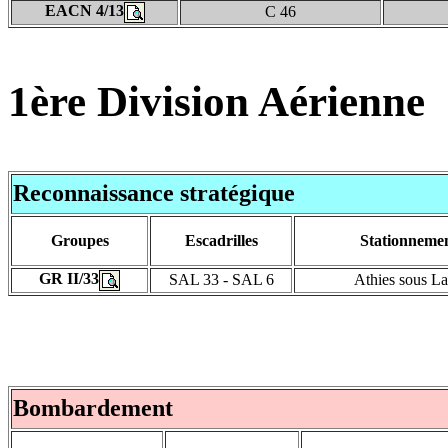
EACN 4/13
C 46
1ère Division Aérienne
Reconnaissance stratégique
Groupes
Escadrilles
Stationneme
GR II/33
SAL 33 - SAL 6
Athies sous L
Bombardement