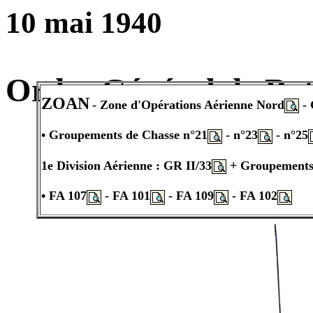
10 mai 1940
Ordre Général de Bat
ZOAN
- Zone d'Opérations Aérienne Nord
- 
• Groupements de Chasse n°21
- n°23
- n°25
1e Division Aérienne : GR II/33
+ Groupements
• FA 107
- FA 101
- FA 109
- FA 102