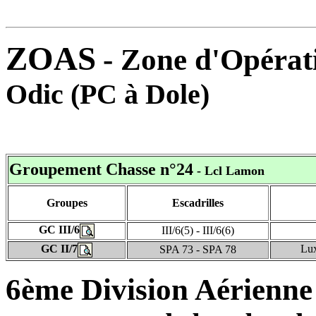
ZOAS
- Zone d'Opérat
Odic (PC à Dole)
Groupement Chasse n°24
- Lcl Lamon
Groupes
Escadrilles
GC III/6
III/6(5) - III/6(6)
GC II/7
Lux
SPA 73 - SPA 78
6ème Division Aérienne